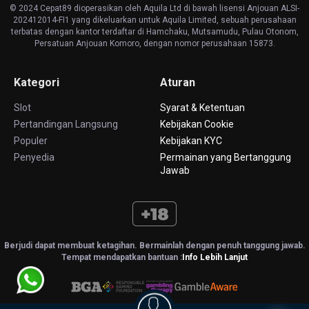
© 2024 Cepat89 dioperasikan oleh Aquila Ltd di bawah lisensi Anjouan ALSI-
202412014-FI1 yang dikeluarkan untuk Aquila Limited, sebuah perusahaan
terbatas dengan kantor terdaftar di Hamchaku, Mutsamudu, Pulau Otonom,
Persatuan Anjouan Komoro, dengan nomor perusahaan 15873.
Kategori
Aturan
Slot
Syarat & Ketentuan
Pertandingan Langsung
Kebijakan Cookie
Populer
Kebijakan KYC
Penyedia
Permainan yang Bertanggung
Jawab
Berjudi dapat membuat ketagihan. Bermainlah dengan penuh tanggung jawab.
Tempat mendapatkan bantuan :
Info Lebih Lanjut