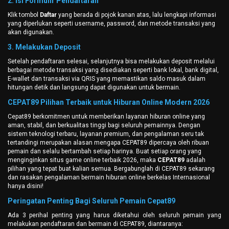
2. Isi Formulir Pendaftaran
Klik tombol
Daftar
yang berada di pojok kanan atas, lalu lengkapi informasi
yang diperlukan seperti username, password, dan metode transaksi yang
akan digunakan.
3. Melakukan Deposit
Setelah pendaftaran selesai, selanjutnya bisa melakukan deposit melalui
berbagai metode transaksi yang disediakan seperti bank lokal, bank digital,
E-wallet dan transaksi via QRIS yang memastikan saldo masuk dalam
hitungan detik dan langsung dapat digunakan untuk bermain.
CEPAT89 Pilihan Terbaik untuk Hiburan Online Modern 2026
Cepat89 berkomitmen untuk memberikan layanan hiburan online yang
aman, stabil, dan berkualitas tinggi bagi seluruh pemainnya. Dengan
sistem teknologi terbaru, layanan premium, dan pengalaman seru tak
tertandingi merupakan alasan mengapa CEPAT89 dipercaya oleh ribuan
pemain dan selalu bertambah setiap harinya. Buat setiap orang yang
menginginkan situs game online terbaik 2026, maka
CEPAT89
adalah
pilihan yang tepat buat kalian semua. Bergabunglah di CEPAT89 sekarang
dan rasakan pengalaman bermain hiburan online berkelas Internasional
hanya disini!
Peringatan Penting Bagi Seluruh Pemain Cepat89
Ada 3 perihal penting yang harus diketahui oleh seluruh pemain yang
melakukan pendaftaran dan bermain di CEPAT89, diantaranya: