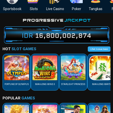
Sportsbook
Slots
Live Casino
Poker
Tangkas
IDR
16,800,002,965
HOT
SLOT GAMES
Lihat Semua Game
FORTUNE OF OLYMPUS
MAHJONG WINS 3
STARLIGHT PRINCESS
MAHJONG WAYS
POPULAR
GAMES