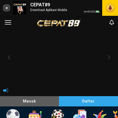
CEPAT89
×
Download Aplikasi Mobile
Masuk
Daftar